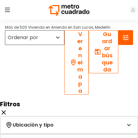
Más de 500 Vivienda en Arriendo en San Lucas, Medellín
V
Gu
er
ard
e
ar
n
bús
el
que
m
da
a
p
a
Filtros