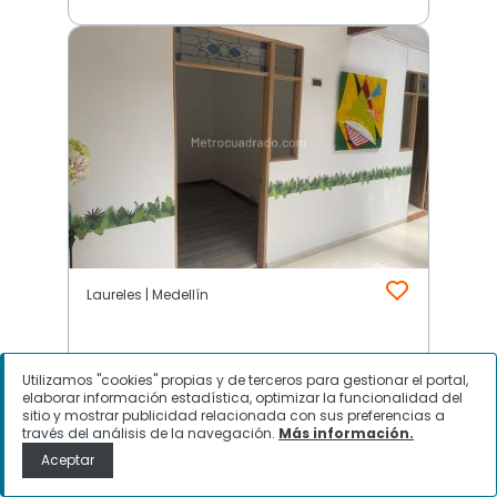
Laureles | Medellín
$
27.965.000
Utilizamos "cookies" propias y de terceros para gestionar el portal,
elaborar información estadística, optimizar la funcionalidad del
Casa en Arriendo, Laureles,
sitio y mostrar publicidad relacionada con sus preferencias a
través del análisis de la navegación.
Más información.
Medellín
Aceptar