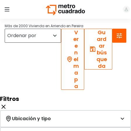
Más de 2000 Vivienda en Arriendo en Pereira
V
Gu
er
ard
e
ar
n
bús
el
que
m
da
a
p
a
Filtros