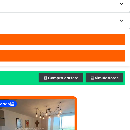
Compra cartera
Simuladores
acado