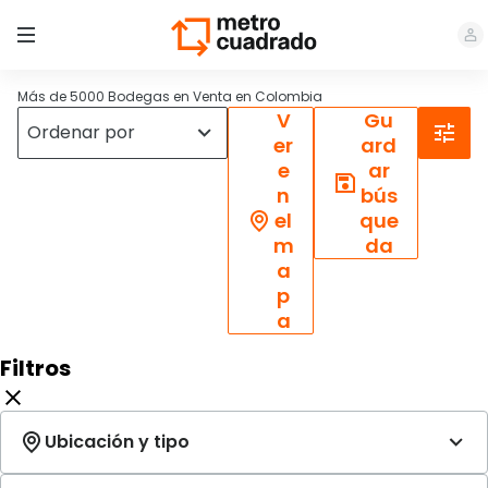
Más de 5000 Bodegas en Venta en Colombia
V
Gu
er
ard
e
ar
n
bús
el
que
m
da
a
p
a
Filtros