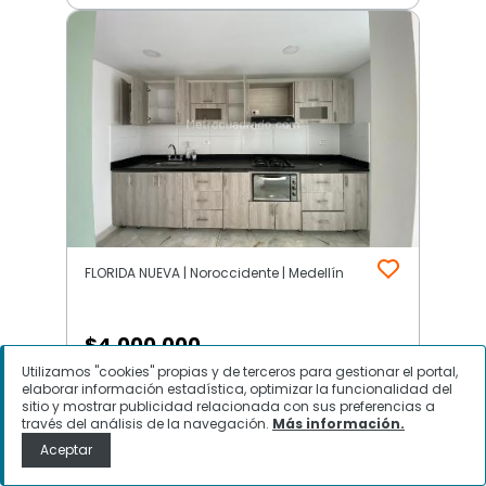
FLORIDA NUEVA | Noroccidente | Medellín
$
4.000.000
Utilizamos "cookies" propias y de terceros para gestionar el portal,
Apartamento en Arriendo, FLORIDA
elaborar información estadística, optimizar la funcionalidad del
sitio y mostrar publicidad relacionada con sus preferencias a
NUEVA, Medellín
través del análisis de la navegación.
Más información.
Aceptar