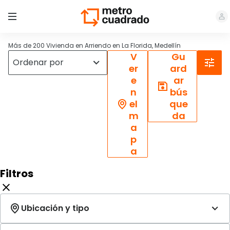
Más de 200 Vivienda en Arriendo en La Florida, Medellín
V
Gu
er
ard
e
ar
n
bús
el
que
m
da
a
p
a
Filtros