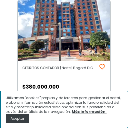
CEDRITOS CONTADOR | Norte | Bogotá D.C.
$
380.000.000
Utilizamos "cookies" propias y de terceros para gestionar el portal,
Consultorio en Venta, CEDRITOS
elaborar información estadística, optimizar la funcionalidad del
CONTADOR, Bogotá D.C.
sitio y mostrar publicidad relacionada con sus preferencias a
través del análisis de la navegación.
Más información.
Aceptar
Contactar