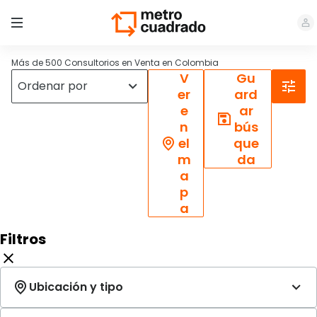
Más de 500 Consultorios en Venta en Colombia
V
Gu
er
ard
e
ar
n
bús
el
que
m
da
a
p
a
Filtros