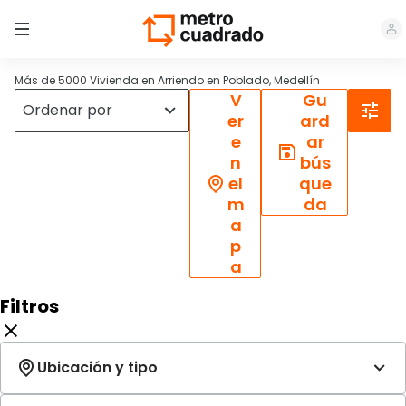
Más de 5000 Vivienda en Arriendo en Poblado, Medellín
V
Gu
er
ard
e
ar
n
bús
el
que
m
da
a
p
a
Filtros