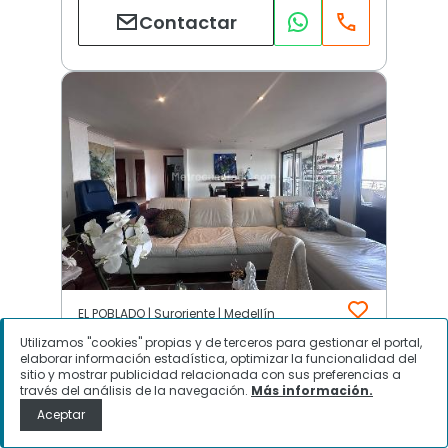
Contactar
EL POBLADO | Suroriente | Medellín
Utilizamos "cookies" propias y de terceros para gestionar el portal,
elaborar información estadística, optimizar la funcionalidad del
sitio y mostrar publicidad relacionada con sus preferencias a
$
11.000.000
través del análisis de la navegación.
Más información.
Aceptar
Apartamento en Arriendo, EL
POBLADO, Medellín