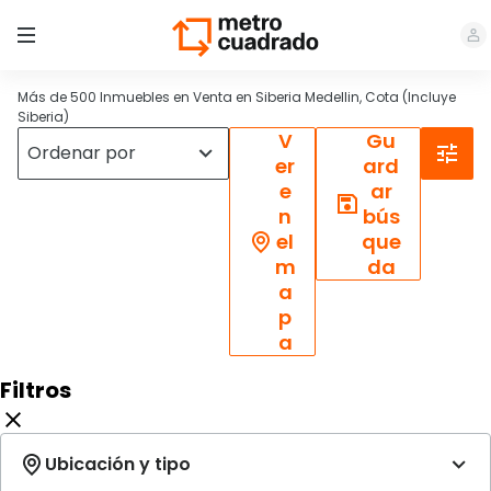
Más de 500 Inmuebles en Venta en Siberia Medellin, Cota (Incluye
Siberia)
V
Gu
er
ard
e
ar
n
bús
el
que
m
da
a
p
a
Filtros