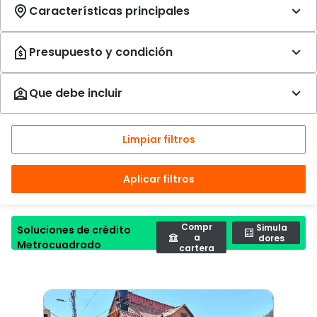
Limpiar filtros
Aplicar filtros
Compr
Simula
Soluciones de crédito
a
dores
Metrocuadrado
cartera