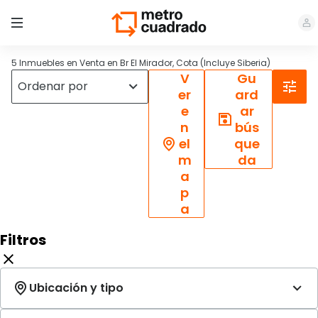
5 Inmuebles en Venta en Br El Mirador, Cota (Incluye Siberia)
V
Gu
er
ard
e
ar
n
bús
el
que
m
da
a
p
a
Filtros