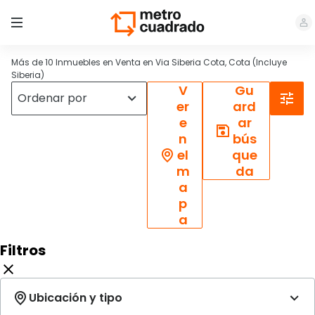
Más de 10 Inmuebles en Venta en Via Siberia Cota, Cota (Incluye
Siberia)
V
Gu
er
ard
e
ar
n
bús
el
que
m
da
a
p
a
Filtros