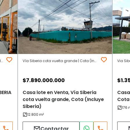
GLORIETA SIBERIA COTA | Otros | Cota (Incluye Siberia)
Vía Siberia cota vuelta grande | Cota (Incluye Siberia)
Via Sib
$
7.890.000.000
$
1.3
BERIA
Casa lote en Venta, Vía Siberia
Casa 
cota vuelta grande, Cota (Incluye
Cota 
Siberia)
Contactar