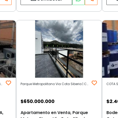
SIBERIA COTA | Otros | Cota (Incluye Siberia)
Parque Metropolitano Via Cota Siberia | Cota (Incluye Siberia)
$
650.000.000
$
2.4
A,
Apartamento en Venta, Parque
Bodeg