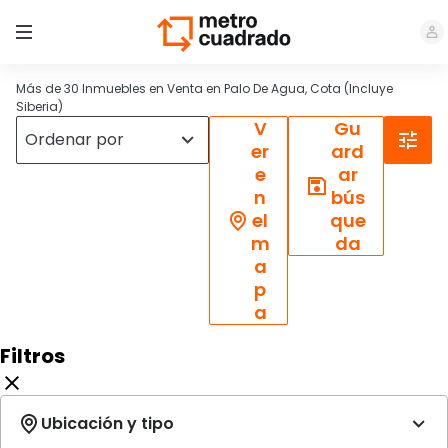
Más de 30 Inmuebles en Venta en Palo De Agua, Cota (Incluye
Siberia)
V
Gu
er
ard
e
ar
n
bús
el
que
m
da
a
p
a
Filtros