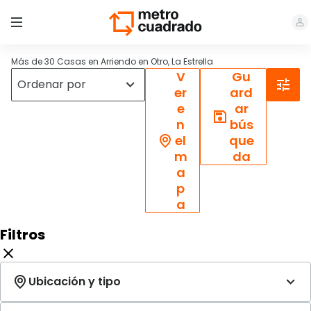
Más de 30 Casas en Arriendo en Otro, La Estrella
V
Gu
er
ard
e
ar
n
bús
el
que
m
da
a
p
a
Filtros