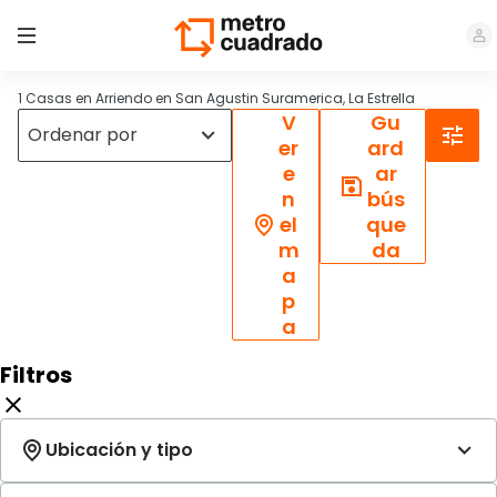
1 Casas en Arriendo en San Agustin Suramerica, La Estrella
V
Gu
er
ard
e
ar
n
bús
el
que
m
da
a
p
a
Filtros