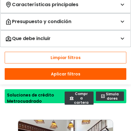
Limpiar filtros
Aplicar filtros
Compr
Simula
Soluciones de crédito
a
dores
Metrocuadrado
cartera