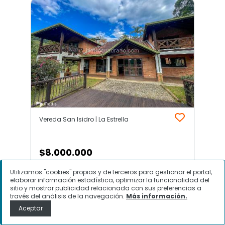
Vereda San Isidro | La Estrella
$
8.000.000
Utilizamos "cookies" propias y de terceros para gestionar el portal,
Casa en Arriendo, Vereda San
elaborar información estadística, optimizar la funcionalidad del
Isidro, La Estrella
sitio y mostrar publicidad relacionada con sus preferencias a
través del análisis de la navegación.
Más información.
Aceptar
Contactar