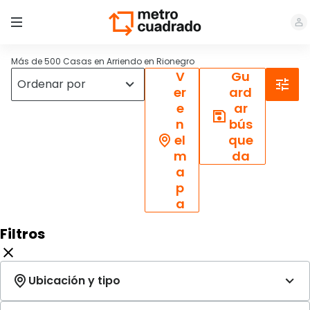
Más de 500 Casas en Arriendo en Rionegro
V
Gu
er
ard
e
ar
n
bús
el
que
m
da
a
p
a
Filtros