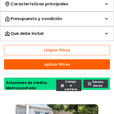
Limpiar filtros
Aplicar filtros
Compr
Simula
Soluciones de crédito
a
dores
Metrocuadrado
cartera