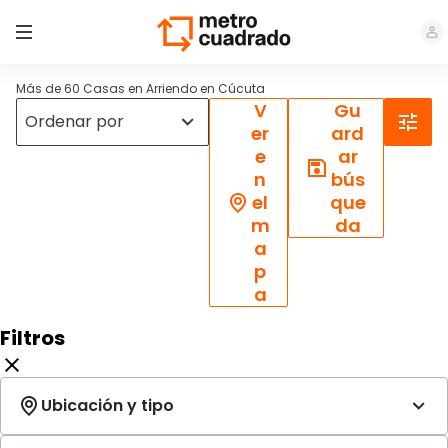
Más de 60 Casas en Arriendo en Cúcuta
V
Gu
er
ard
e
ar
n
bús
el
que
m
da
a
p
a
Filtros