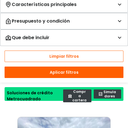
Limpiar filtros
Aplicar filtros
Compr
Simula
Soluciones de crédito
a
dores
Metrocuadrado
cartera