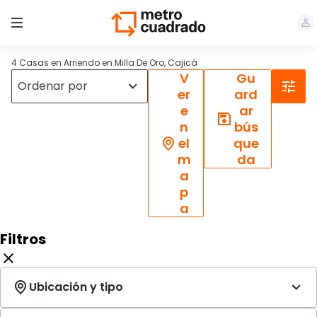
4 Casas en Arriendo en Milla De Oro, Cajicá
V
Gu
er
ard
e
ar
n
bús
el
que
m
da
a
p
a
Filtros