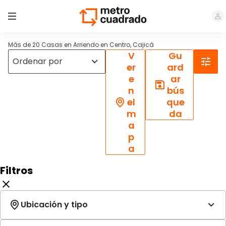
Más de 20 Casas en Arriendo en Centro, Cajicá
V
Gu
er
ard
e
ar
n
bús
el
que
m
da
a
p
a
Filtros