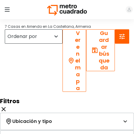
7 Casas en Arriendo en La Castellana, Armenia
V
Gu
er
ard
e
ar
n
bús
el
que
m
da
a
p
a
Filtros