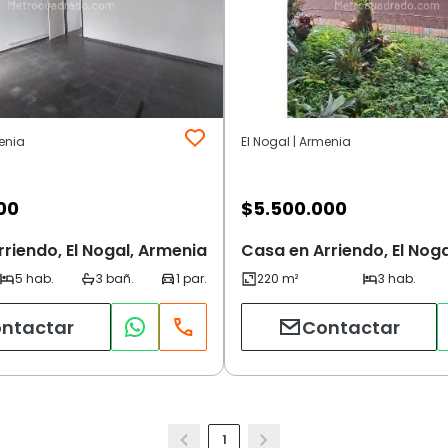
menia
El Nogal | Armenia
00
$
5.500.000
riendo, El Nogal, Armenia
Casa en Arriendo, El Nog
ntactar
Contactar
1