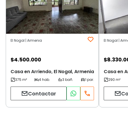
El Nogal | Armenia
El Nogal | Ar
$
4.500.000
$
8.330.0
Casa en Arriendo, El Nogal, Armenia
Casa en Ar
Contactar
Co