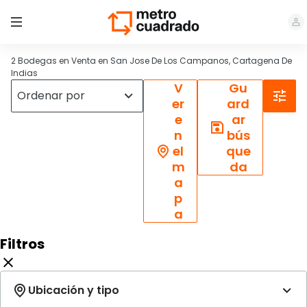
2 Bodegas en Venta en San Jose De Los Campanos, Cartagena De
Indias
V
Gu
er
ard
e
ar
n
bús
el
que
m
da
a
p
a
Filtros