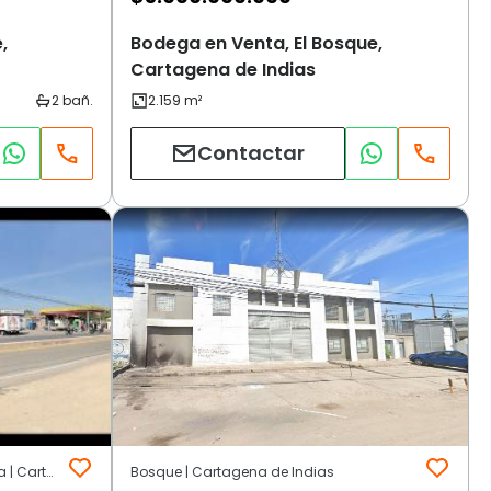
,
Bodega en Venta, El Bosque,
Cartagena de Indias
Contactar
EL BOSQUE | Manga y Pie de la Popa | Cartagena de Indias
Bosque | Cartagena de Indias