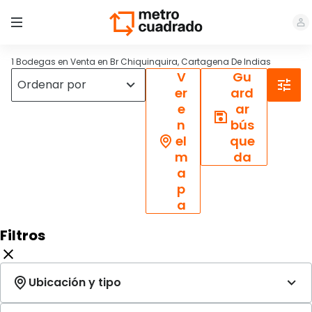
1 Bodegas en Venta en Br Chiquinquira, Cartagena De Indias
V
Gu
er
ard
e
ar
n
bús
el
que
m
da
a
p
a
Filtros