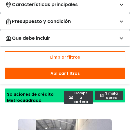
Limpiar filtros
Aplicar filtros
Compr
Simula
Soluciones de crédito
a
dores
Metrocuadrado
cartera