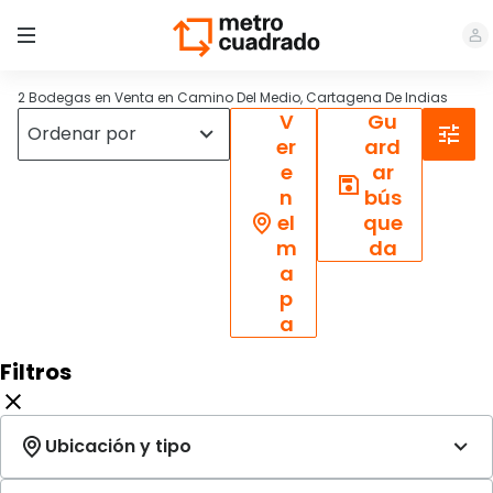
2 Bodegas en Venta en Camino Del Medio, Cartagena De Indias
V
Gu
er
ard
e
ar
n
bús
el
que
m
da
a
p
a
Filtros