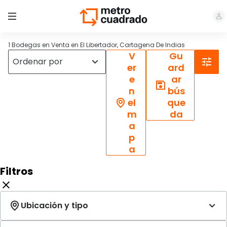
1 Bodegas en Venta en El Libertador, Cartagena De Indias
V
Gu
er
ard
e
ar
n
bús
el
que
m
da
a
p
a
Filtros