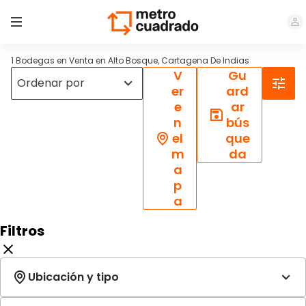
1 Bodegas en Venta en Alto Bosque, Cartagena De Indias
V
Gu
er
ard
e
ar
n
bús
el
que
m
da
a
p
a
Filtros