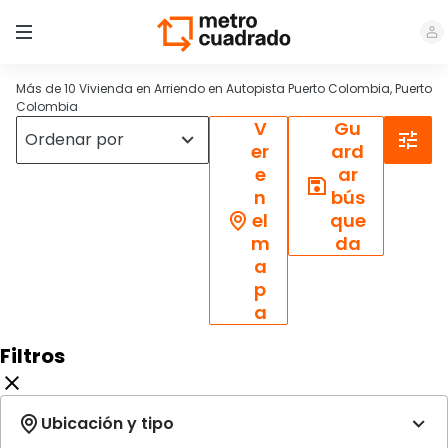
Más de 10 Vivienda en Arriendo en Autopista Puerto Colombia, Puerto
Colombia
V
Gu
er
ard
e
ar
n
bús
el
que
m
da
a
p
a
Filtros