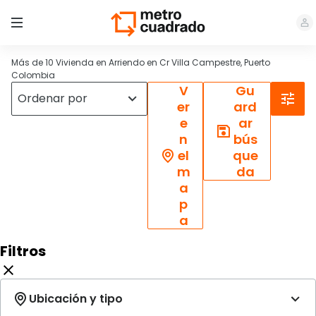
Más de 10 Vivienda en Arriendo en Cr Villa Campestre, Puerto
Colombia
V
Gu
er
ard
e
ar
n
bús
el
que
m
da
a
p
a
Filtros