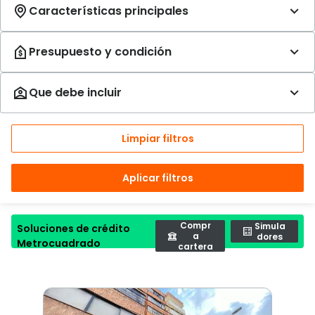
Limpiar filtros
Aplicar filtros
Compr
Simula
Soluciones de crédito
a
dores
Metrocuadrado
cartera