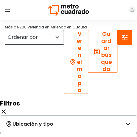
Más de 200 Vivienda en Arriendo en Cúcuta
V
Gu
er
ard
e
ar
n
bús
el
que
m
da
a
p
a
Filtros