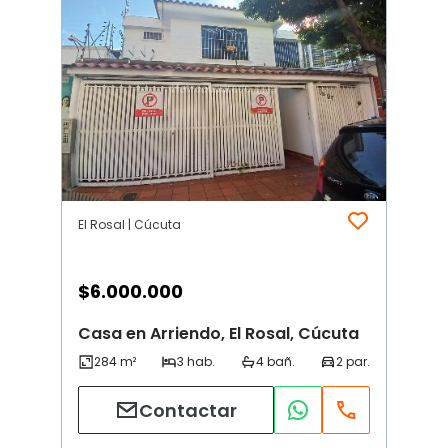
El Rosal | Cúcuta
$
6.000.000
Casa en Arriendo, El Rosal, Cúcuta
Contactar