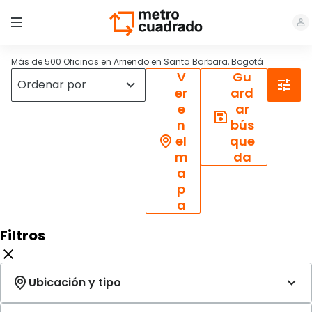
Más de 500 Oficinas en Arriendo en Santa Barbara, Bogotá
V
Gu
er
ard
e
ar
n
bús
el
que
m
da
a
p
a
Filtros