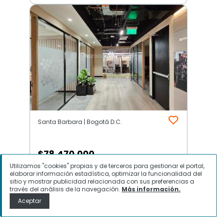
Santa Barbara | Bogotá D.C.
$
78.470.000
Utilizamos "cookies" propias y de terceros para gestionar el portal,
Oficina en Arriendo, Santa Barbara,
elaborar información estadística, optimizar la funcionalidad del
sitio y mostrar publicidad relacionada con sus preferencias a
Bogotá D.C.
través del análisis de la navegación.
Más información.
Aceptar