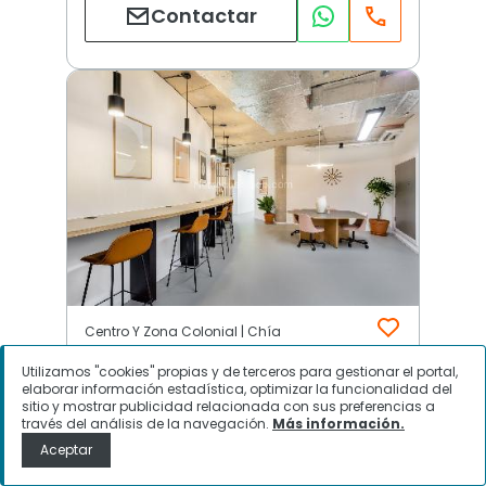
Contactar
Centro Y Zona Colonial | Chía
Utilizamos "cookies" propias y de terceros para gestionar el portal,
elaborar información estadística, optimizar la funcionalidad del
$
349.000
sitio y mostrar publicidad relacionada con sus preferencias a
través del análisis de la navegación.
Más información.
Oficina en Arriendo, Centro Y Zona
Aceptar
Colonial, Chía