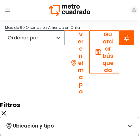
Más de 60 Oficinas en Arriendo en Chía
V
Gu
er
ard
e
ar
n
bús
el
que
m
da
a
p
a
Filtros