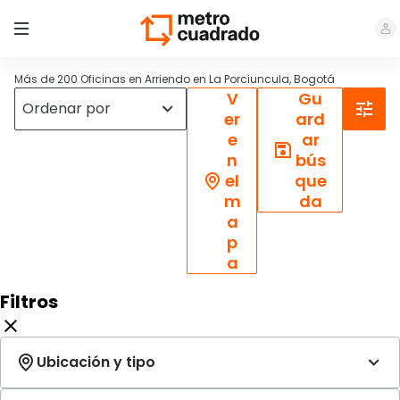
Más de 200 Oficinas en Arriendo en La Porciuncula, Bogotá
V
Gu
er
ard
e
ar
n
bús
el
que
m
da
a
p
a
Filtros