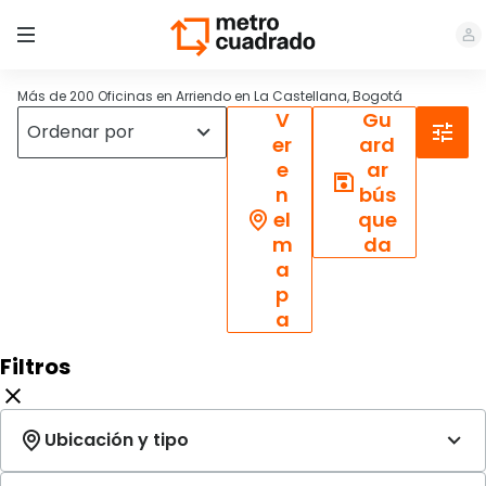
Más de 200 Oficinas en Arriendo en La Castellana, Bogotá
V
Gu
er
ard
e
ar
n
bús
el
que
m
da
a
p
a
Filtros