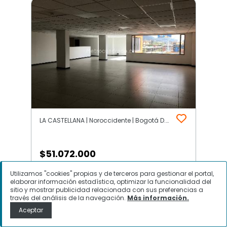
LA CASTELLANA | Noroccidente | Bogotá D.C.
$
51.072.000
Utilizamos "cookies" propias y de terceros para gestionar el portal,
Oficina en Arriendo, LA
elaborar información estadística, optimizar la funcionalidad del
CASTELLANA, Bogotá D.C.
sitio y mostrar publicidad relacionada con sus preferencias a
través del análisis de la navegación.
Más información.
Aceptar
Contactar