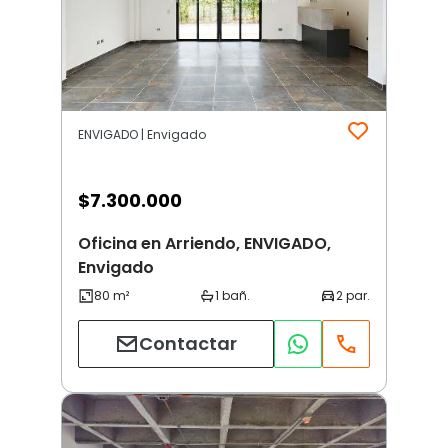
ENVIGADO | Envigado
$
7.300.000
Oficina en Arriendo, ENVIGADO,
Envigado
Contactar