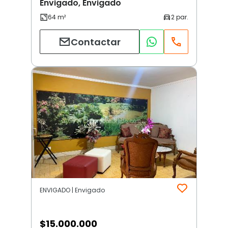
Envigado, Envigado
Contactar
ENVIGADO | Envigado
$
15.000.000