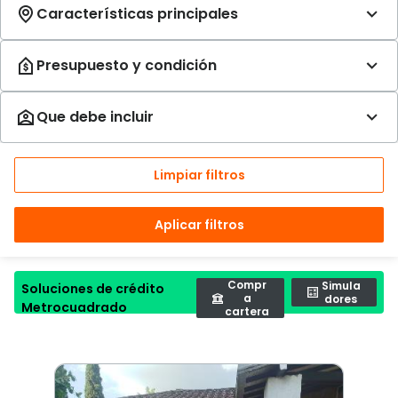
Limpiar filtros
Aplicar filtros
Compr
Simula
Soluciones de crédito
a
dores
Metrocuadrado
cartera