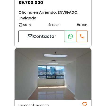
$
9.700.000
Oficina en Arriendo, ENVIGADO,
Envigado
Contactar
Envigado | Envigado