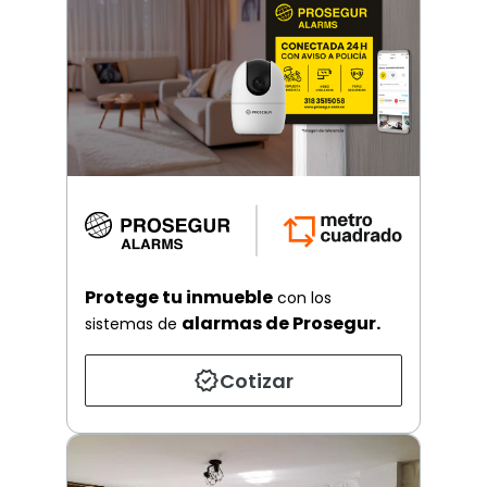
Protege tu inmueble
con los
alarmas de Prosegur.
sistemas de
Cotizar