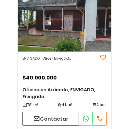
ENVIGADO | Otros | Envigado
$
40.000.000
Oficina en Arriendo, ENVIGADO,
Envigado
Contactar