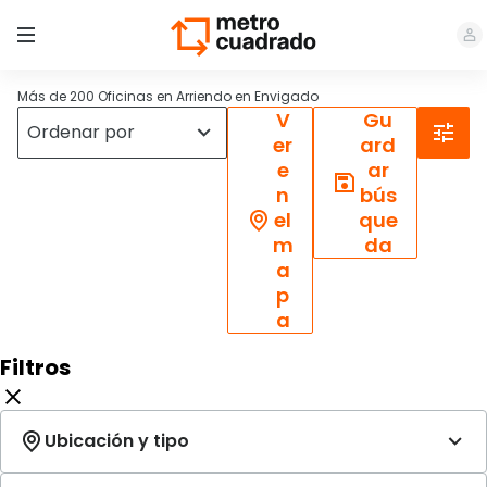
Más de 200 Oficinas en Arriendo en Envigado
V
Gu
er
ard
e
ar
n
bús
el
que
m
da
a
p
a
Filtros