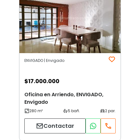
ENVIGADO | Envigado
$
17.000.000
Oficina en Arriendo, ENVIGADO,
Envigado
Contactar