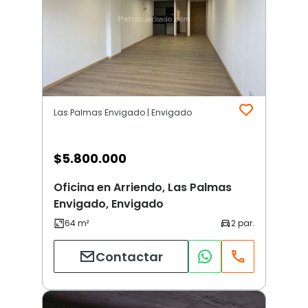
Las Palmas Envigado | Envigado
$
5.800.000
Oficina en Arriendo, Las Palmas
Envigado, Envigado
Contactar