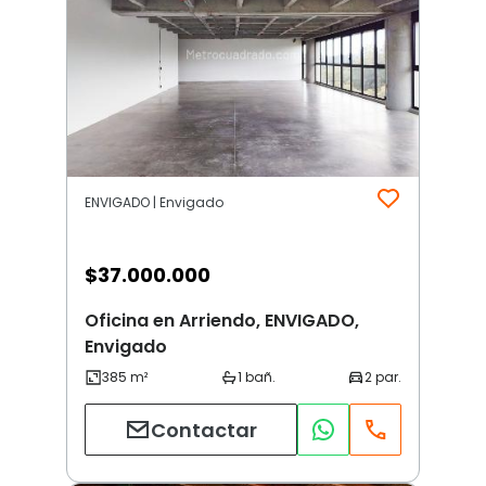
ENVIGADO | Envigado
$
37.000.000
Oficina en Arriendo, ENVIGADO,
Envigado
Contactar