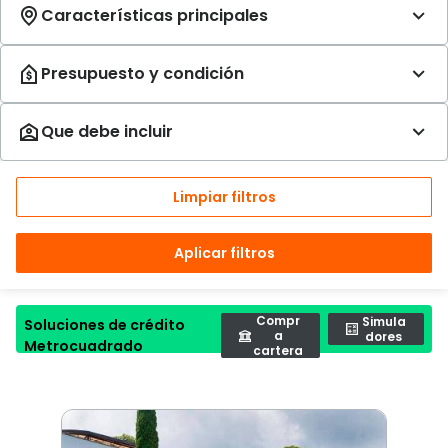
Limpiar filtros
Aplicar filtros
Compr
Simula
Soluciones de crédito
a
dores
Metrocuadrado
cartera