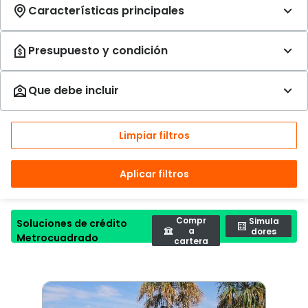
Limpiar filtros
Aplicar filtros
Compr
Simula
Soluciones de crédito
a
dores
Metrocuadrado
cartera