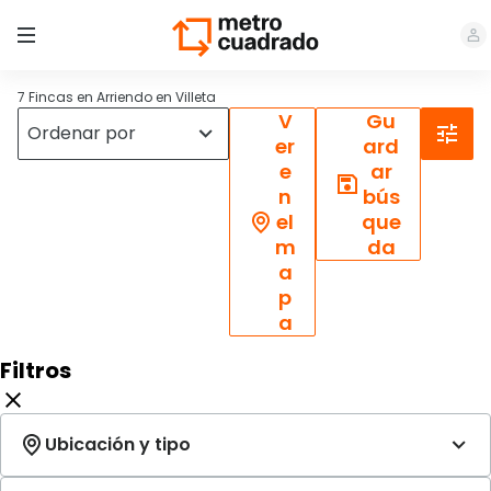
7 Fincas en Arriendo en Villeta
V
Gu
er
ard
e
ar
n
bús
el
que
m
da
a
p
a
Filtros