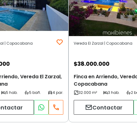
rzal | Copacabana
Vereda El Zarzal | Copacabana
.000
$
38.000.000
rriendo, Vereda El Zarzal,
Finca en Arriendo, Vereda
ana
Copacabana
ntactar
Contactar