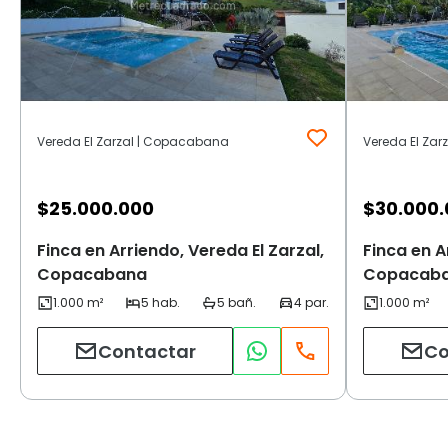
Vereda El Zarzal | Copacabana
Vereda El Za
$
25.000.000
$
30.000
Finca en Arriendo, Vereda El Zarzal,
Finca en A
Copacabana
Copacab
Contactar
Co