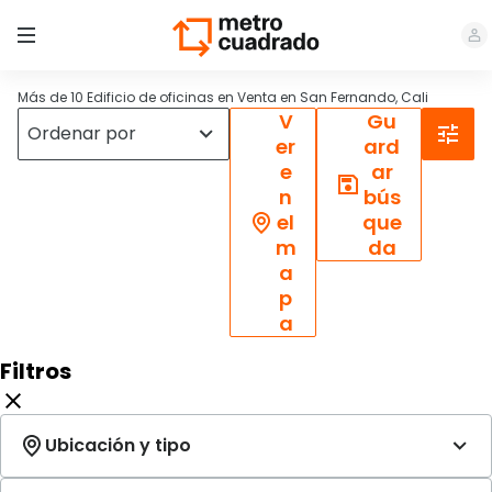
Más de 10 Edificio de oficinas en Venta en San Fernando, Cali
V
Gu
er
ard
e
ar
n
bús
el
que
m
da
a
p
a
Filtros