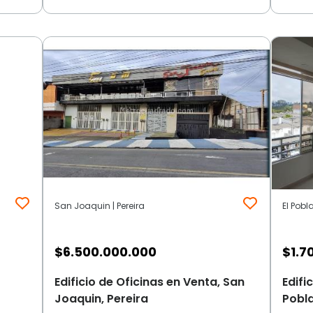
San Joaquin | Pereira
El Pobl
$
6.500.000.000
$
1.7
Edificio de Oficinas en Venta, San
Edifi
Joaquin, Pereira
Pobla