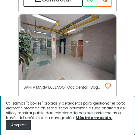
SANTA MARIA DEL LAGO | Occidental | Bogotá D.C.
Utilizamos "cookies" propias y de terceros para gestionar el portal,
$
4.700.000.000
elaborar información estadística, optimizar la funcionalidad del
sitio y mostrar publicidad relacionada con sus preferencias a
través del análisis de la navegación.
Más información.
Edificio de Oficinas en Venta,
Aceptar
SANTA MARIA DEL LAGO, Bogotá
D.C.