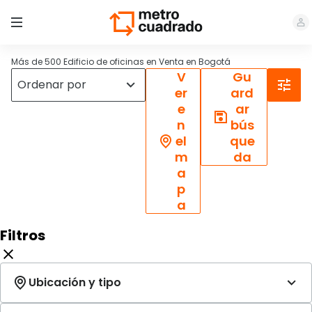
Más de 500 Edificio de oficinas en Venta en Bogotá
V
Gu
er
ard
e
ar
n
bús
el
que
m
da
a
p
a
Filtros