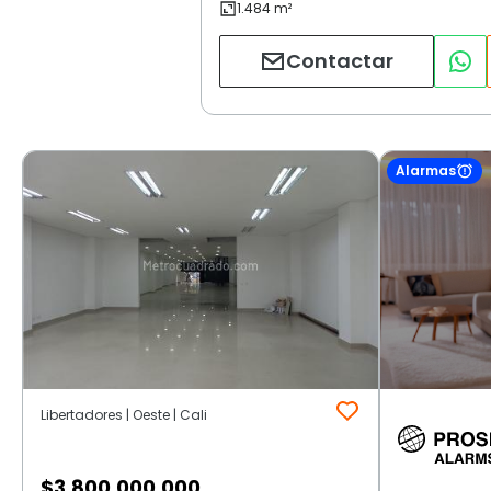
Contactar
Alarmas
Libertadores | Oeste | Cali
$
3.800.000.000