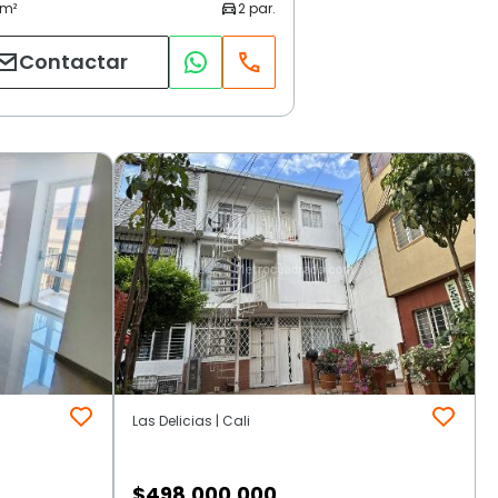
Contactar
Las Delicias | Cali
$
498.000.000