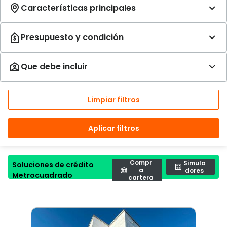
Limpiar filtros
Aplicar filtros
Compr
Simula
Soluciones de crédito
a
dores
Metrocuadrado
cartera