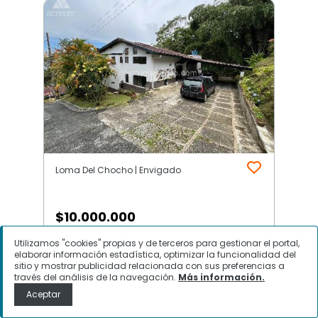
Loma Del Chocho | Envigado
$
10.000.000
Utilizamos "cookies" propias y de terceros para gestionar el portal,
Casa en Arriendo, Loma Del
elaborar información estadística, optimizar la funcionalidad del
Chocho, Envigado
sitio y mostrar publicidad relacionada con sus preferencias a
través del análisis de la navegación.
Más información.
Aceptar