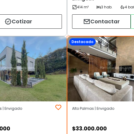
Cotizar
Contactar
Destacado
s | Envigado
Alto Palmas | Envigado
.000
$
33.000.000