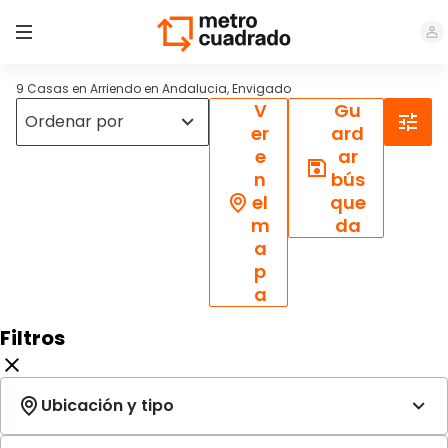
9 Casas en Arriendo en Andalucia, Envigado
V
Gu
er
ard
e
ar
n
bús
el
que
m
da
a
p
a
Filtros