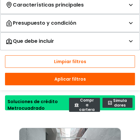
Limpiar filtros
Aplicar filtros
Compr
Simula
Soluciones de crédito
a
dores
Metrocuadrado
cartera