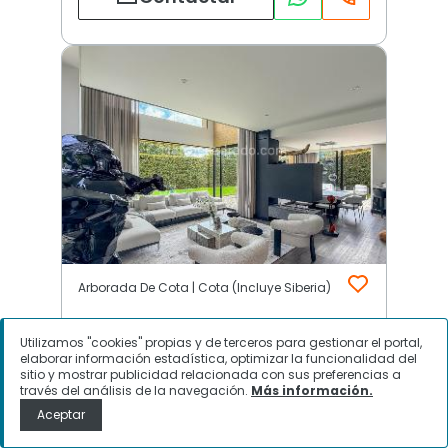
Arborada De Cota | Cota (Incluye Siberia)
Utilizamos "cookies" propias y de terceros para gestionar el portal,
$
12.000.000
elaborar información estadística, optimizar la funcionalidad del
sitio y mostrar publicidad relacionada con sus preferencias a
través del análisis de la navegación.
Más información.
Casa en Arriendo, Arborada De
Aceptar
Cota, Cota (Incluye Siberia)