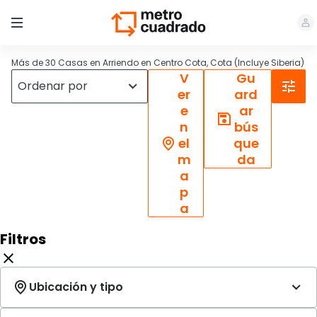
Más de 30 Casas en Arriendo en Centro Cota, Cota (Incluye Siberia)
V
Gu
er
ard
e
ar
n
bús
el
que
m
da
a
p
a
Filtros