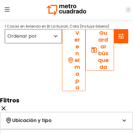
1 Casas en Arriendo en Br La Ilusion, Cota (Incluye Siberia)
V
Gu
er
ard
e
ar
n
bús
el
que
m
da
a
p
a
Filtros